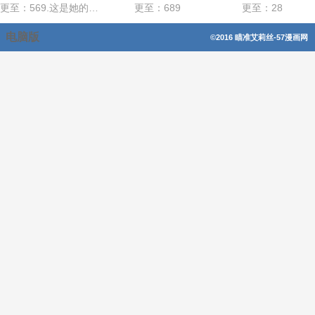
更至：569.这是她的选择
更至：689
更至：28
电脑版
©2016 瞄准艾莉丝-57漫画网