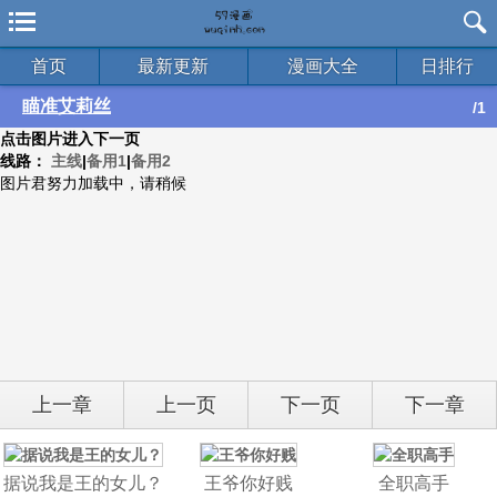
首页
最新更新
漫画大全
日排行
瞄准艾莉丝
/1
点击图片进入下一页
线路：
主线
|
备用1
|
备用2
图片君努力加载中，请稍候
上一章
上一页
下一页
下一章
据说我是王的女儿？
王爷你好贱
全职高手