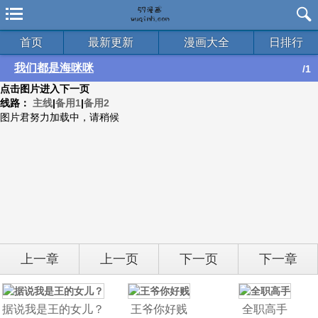
首页
最新更新
漫画大全
日排行
我们都是海咪咪
/1
点击图片进入下一页
线路：
主线
|
备用1
|
备用2
图片君努力加载中，请稍候
上一章
上一页
下一页
下一章
据说我是王的女儿？
王爷你好贱
全职高手