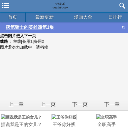
首页
最新更新
漫画大全
日排行
落第骑士的英雄谭
第1集
/1
点击图片进入下一页
线路：
主线
|
备用1
|
备用2
图片君努力加载中，请稍候
上一章
上一页
下一页
下一章
据说我是王的女儿？
王爷你好贱
全职高手