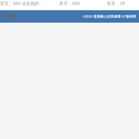
更至：569.这是她的选择
更至：689
更至：28
电脑版
©2016 落第骑士的英雄谭-57漫画网