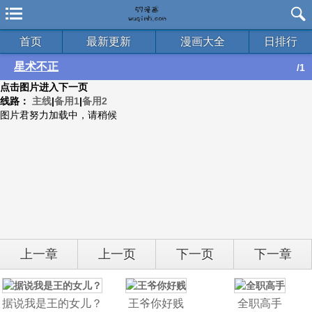
首页
最新更新
漫画大全
日排行
星术不正
/1
点击图片进入下一页
线路：
主线
|
备用1
|
备用2
图片君努力加载中，请稍候
上一章
上一页
下一页
下一章
据说我是王的女儿？
王爷你好贱
全职高手