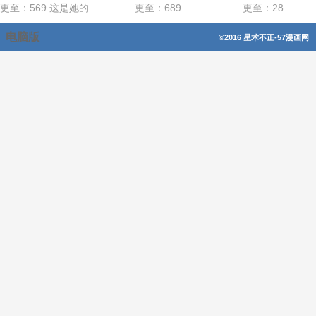
更至：569.这是她的选择
更至：689
更至：28
电脑版
©2016 星术不正-57漫画网