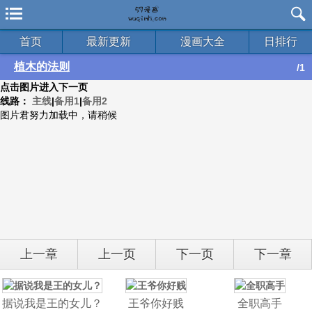
首页
最新更新
漫画大全
日排行
植木的法则
/1
点击图片进入下一页
线路：
主线
|
备用1
|
备用2
图片君努力加载中，请稍候
上一章
上一页
下一页
下一章
据说我是王的女儿？
王爷你好贱
全职高手