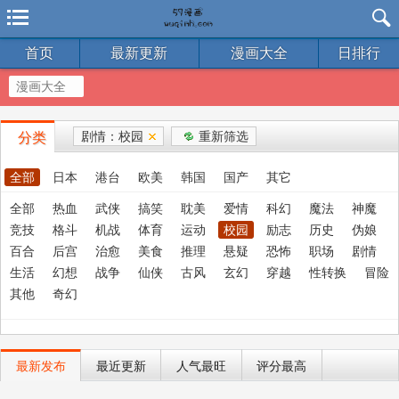
首页
最新更新
漫画大全
日排行
漫画大全
剧情：校园
重新筛选
分类
全部
日本
港台
欧美
韩国
国产
其它
全部
热血
武侠
搞笑
耽美
爱情
科幻
魔法
神魔
竞技
格斗
机战
体育
运动
校园
励志
历史
伪娘
百合
后宫
治愈
美食
推理
悬疑
恐怖
职场
剧情
生活
幻想
战争
仙侠
古风
玄幻
穿越
性转换
冒险
其他
奇幻
最新发布
最近更新
人气最旺
评分最高