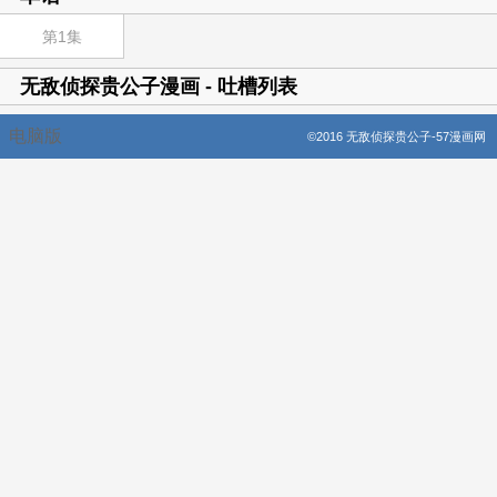
第1集
无敌侦探贵公子漫画 - 吐槽列表
电脑版
©2016 无敌侦探贵公子-57漫画网