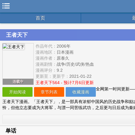
首页
王者天下
作品年代：
2006年
漫画地区：
日本漫画
漫画作者：
原泰久
漫画剧情：
战争
/
历史
/
武侠
/
热血
漫画评分：
9.2
更新至：
更新于：
2021-01-22
连载中
王者天下564 - 预计7月6日更新
全网第一时间更新——记
开始阅读
章节列表
收藏漫画
王者天下漫画。「王者天下」，是一部具有浓郁中国风的历史战争和励
怜，但他立志要成为大将军，与漂一同苦练武功，之后更与日后成为秦
单话