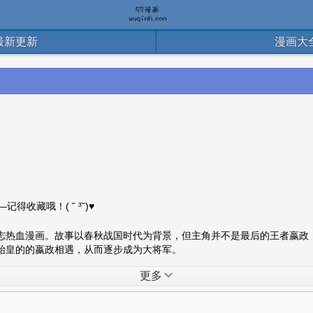
最新更新
漫画大
得收藏哦！( ˘ ³˘)♥
志热血漫画。故事以春秋战国时代为背景，但主角并不是最后的王者嬴政
始皇的的嬴政相遇，从而逐步成为大将军。
更多