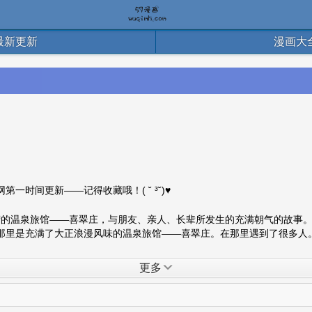
最新更新
漫画大
网第一时间更新——记得收藏哦！( ˘ ³˘)♥
前绪花在祖母经营的温泉旅馆——喜翠庄，与朋友、亲人、长辈所发生的充满朝气
那里是充满了大正浪漫风味的温泉旅馆——喜翠庄。在那里遇到了很多人
更多