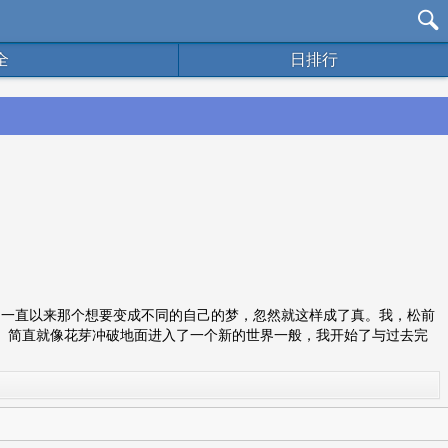
全
日排行
的故事。一直以来那个想要变成不同的自己的梦，忽然就这样成了真。我，松前
。简直就像花芽冲破地面进入了一个新的世界一般，我开始了与过去完