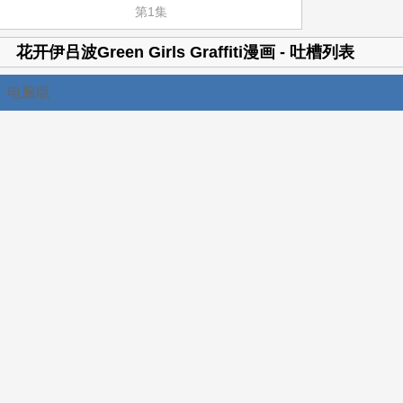
第1集
花开伊吕波Green Girls Graffiti漫画 - 吐槽列表
电脑版