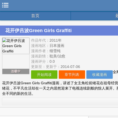
首页
花开伊吕波Green Girls Graffiti
作品年代：
2011年
漫画地区：
日本漫画
漫画作者：
细雪纯
漫画剧情：
耽美
/
治愈
漫画评分：
0.0
更新至：
更新于：
2014-07-06
连载中
全
开始阅读
章节列表
收藏漫画
花开伊吕波Green Girls Graffiti漫画，讲述了女主角松
绪花，不平凡生活却在一天之内居然迎来了电视连续剧般的惊人展开。
全不同的新的生活。